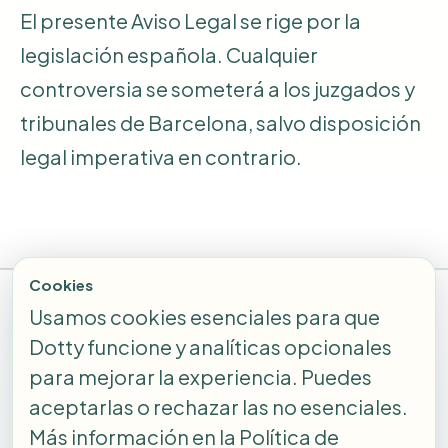
El presente Aviso Legal se rige por la
legislación española. Cualquier
controversia se someterá a los juzgados y
tribunales de Barcelona, salvo disposición
legal imperativa en contrario.
Cookies
Usamos cookies esenciales para que
Dotty
Dotty funcione y analíticas opcionales
Aviso legal
Privacidad
Términos y Condiciones
Cookies
para mejorar la experiencia. Puedes
aceptarlas o rechazar las no esenciales.
Por qué Dotty
Cómo funciona
Testimonios
Más información en la Política de